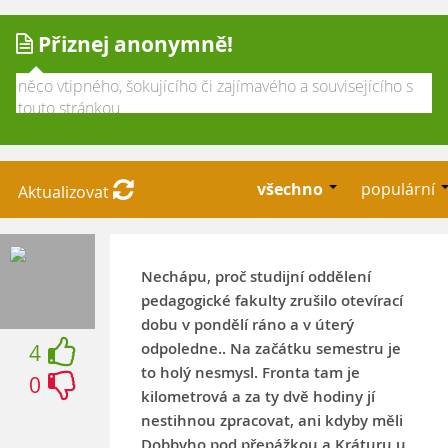
Přiznej anonymně!
všechno
populární
Aktualizovat
Nechápu, proč studijní oddělení
pedagogické fakulty zrušilo otevírací
dobu v pondělí ráno a v úterý
odpoledne.. Na začátku semestru je
4
to holý nesmysl. Fronta tam je
0
kilometrová a za ty dvě hodiny jí
nestihnou zpracovat, ani kdyby měli
Dobbyho pod přepážkou a Kráturu u