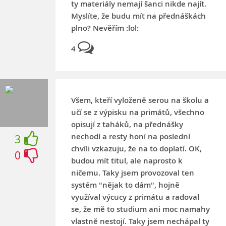
ty materiály nemají šanci nikde najít.
Myslíte, že budu mít na přednáškách
plno? Nevěřím :lol:
4
Všem, kteří vyloženě serou na školu a
učí se z výpisku na primátů, všechno
opisují z taháků, na přednášky
nechodí a resty honí na poslední
3
chvíli vzkazuju, že na to doplatí. OK,
0
budou mít titul, ale naprosto k
ničemu. Taky jsem provozoval ten
systém "nějak to dám", hojně
využíval výcucy z primátu a radoval
se, že mě to studium ani moc namahy
vlastně nestojí. Taky jsem nechápal ty