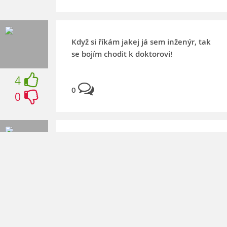
Když si říkám jakej já sem inženýr, tak
se bojím chodit k doktorovi!
4
0
0
O EKF se říká, že nejtěžší jsou na ní
vstupní dveře, inu, i ty mám někdy
problém otevřít.
4
0
0