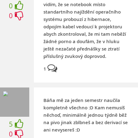
vidím, že se notebook místo
0
standartního najíždění operačního
0
systému probouzí z hibernace,
odpojím kabel vedoucí k projektoru
abych zkontroloval, že mi tam neběží
žádné porno a doufám, že v hluku
ještě nezačaté přednášky se ztratí
příslušný zvukový doprovod.
1
Báňa mě za jeden semestr naučila
kompletně všechno :D Kam nemusíš
něchoď, minimálně jednou týdně běž
na pivo jinak zblbneš a bez derivací se
5
ani nevysereš :D
0