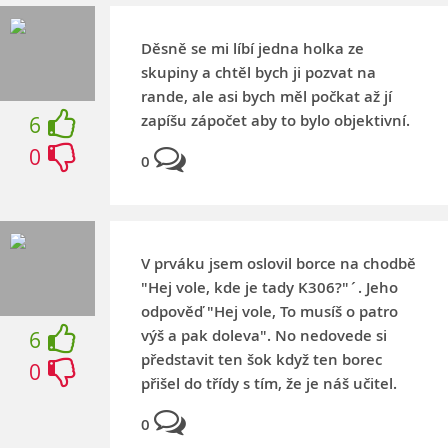
Děsně se mi líbí jedna holka ze
skupiny a chtěl bych ji pozvat na
rande, ale asi bych měl počkat až jí
zapíšu zápočet aby to bylo objektivní.
6
0
0
V prváku jsem oslovil borce na chodbě
"Hej vole, kde je tady K306?"´. Jeho
odpověď "Hej vole, To musíš o patro
výš a pak doleva". No nedovede si
6
představit ten šok když ten borec
0
přišel do třídy s tím, že je náš učitel.
0