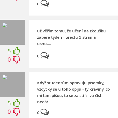
0
už věřím tomu, že učení na zkoušku
zabere týden - přečtu 5 stran a
usnu....
5
0
0
Když studentům opravuju písemky,
vždycky se u toho opiju - ty kraviny, co
mi tam píšou, to se za střízliva číst
nedá!
5
0
0