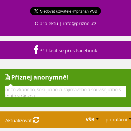
O projektu
|
info@priznej.cz
Přihlásit se přes Facebook
Přiznej anonymně!
VŠB
populární
Aktualizovat