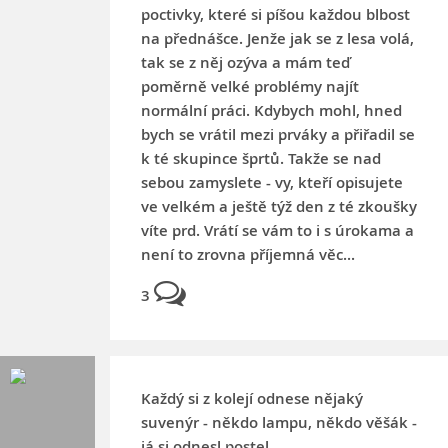
poctivky, které si píšou každou blbost
na přednášce. Jenže jak se z lesa volá,
tak se z něj ozýva a mám teď
poměrně velké problémy najít
normální práci. Kdybych mohl, hned
bych se vrátil mezi prváky a přiřadil se
k té skupince šprtů. Takže se nad
sebou zamyslete - vy, kteří opisujete
ve velkém a ještě týž den z té zkoušky
víte prd. Vrátí se vám to i s úrokama a
není to zrovna příjemná věc...
3
Každý si z kolejí odnese nějaký
suvenýr - někdo lampu, někdo věšák -
já si odnesl postel.