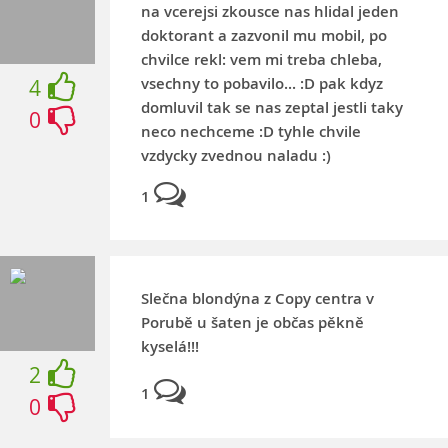
na vcerejsi zkousce nas hlidal jeden
doktorant a zazvonil mu mobil, po
chvilce rekl: vem mi treba chleba,
vsechny to pobavilo... :D pak kdyz
4
domluvil tak se nas zeptal jestli taky
0
neco nechceme :D tyhle chvile
vzdycky zvednou naladu :)
1
Slečna blondýna z Copy centra v
Porubě u šaten je občas pěkně
kyselá!!!
2
1
0