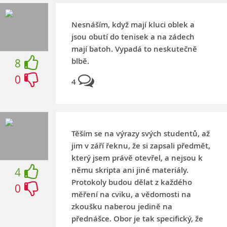
Nesnáším, když mají kluci oblek a
jsou obutí do tenisek a na zádech
mají batoh. Vypadá to neskutečně
blbě.
8
0
4
Těším se na výrazy svých studentů, až
jim v září řeknu, že si zapsali předmět,
který jsem právě otevřel, a nejsou k
němu skripta ani jiné materiály.
4
Protokoly budou dělat z každého
0
měření na cviku, a vědomosti na
zkoušku naberou jedině na
přednášce. Obor je tak specifický, že