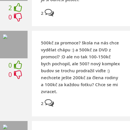
2
2
0
500kč za promoce? škola na nás chce
vydělat chápu :) a 500kč za DVD z
promocí? :D ale no tak 100-150kč
bych pochopil, ale 500? nový komplex
0
budov se trochu prodražil viďte :)
0
nechcete ješte 200kč za člena rodiny
a 100kč za každou fotku? Chce se mi
zvracet.
2