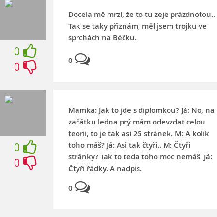
Docela mě mrzí, že to tu zeje prázdnotou..
Tak se taky přiznám, měl jsem trojku ve
sprchách na Béčku.
0
0
0
Mamka: Jak to jde s diplomkou? Já: No, na
začátku ledna prý mám odevzdat celou
teorii, to je tak asi 25 stránek. M: A kolik
toho máš? Já: Asi tak čtyři.. M: Čtyři
0
stránky? Tak to teda toho moc nemáš. Já:
0
Čtyři řádky. A nadpis.
0