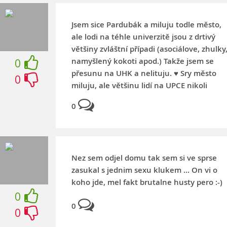
Jsem sice Pardubák a miluju todle město,
ale lodi na téhle univerzitě jsou z drtivý
většiny zvláštní případi (asociálove, zhulky
namyšlený kokoti apod.) Takže jsem se
0
přesunu na UHK a nelituju. ♥️ Sry město
0
miluju, ale většinu lidí na UPCE nikoli
0
Nez sem odjel domu tak sem si ve sprse
zasukal s jednim sexu klukem ... On vi o
koho jde, mel fakt brutalne husty pero :-)
0
0
0