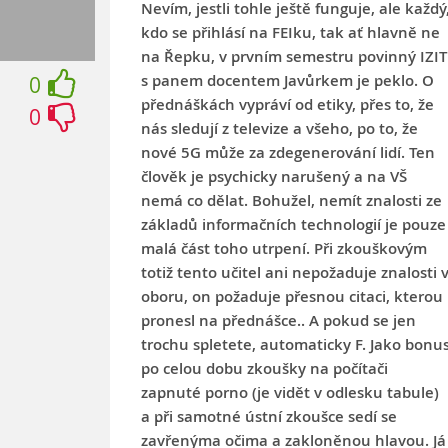
Nevím, jestli tohle ještě funguje, ale každý
kdo se přihlásí na FEIku, tak ať hlavně ne
na Řepku, v prvním semestru povinný IZIT
s panem docentem Javůrkem je peklo. O
0
přednáškách vypráví od etiky, přes to, že
0
nás sledují z televize a všeho, po to, že
nové 5G může za zdegenerování lidí. Ten
člověk je psychicky narušený a na VŠ
nemá co dělat. Bohužel, nemít znalosti ze
základů informačních technologií je pouze
malá část toho utrpení. Při zkouškovým
totiž tento učitel ani nepožaduje znalosti 
oboru, on požaduje přesnou citaci, kterou
pronesl na přednášce.. A pokud se jen
trochu spletete, automaticky F. Jako bonu
po celou dobu zkoušky na počítači
zapnuté porno (je vidět v odlesku tabule)
a při samotné ústní zkoušce sedí se
zavřenýma očima a zakloněnou hlavou. Já