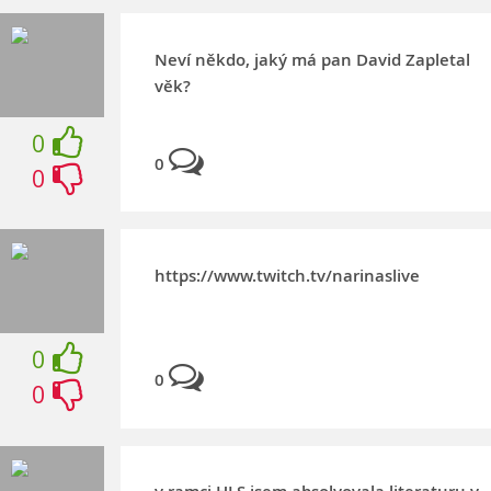
Neví někdo, jaký má pan David Zapletal
věk?
0
0
0
https://www.twitch.tv/narinaslive
0
0
0