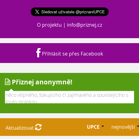
O projektu
|
info@priznej.cz
Přihlásit se přes Facebook
Přiznej anonymně!
UPCE
nejnovější
Aktualizovat