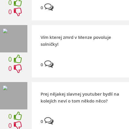
0
0
0
Vím kterej zmrd v Menze povoluje
solničky!
0
0
0
Prej nějakej slavnej youtuber bydlí na
kolejích neví o tom někdo něco?
0
0
0