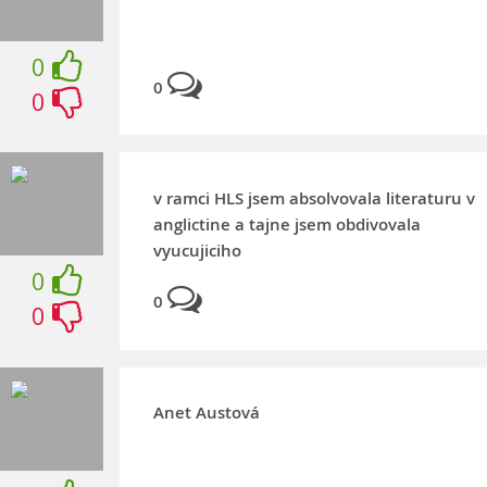
0
0
0
v ramci HLS jsem absolvovala literaturu v
anglictine a tajne jsem obdivovala
vyucujiciho
0
0
0
Anet Austová