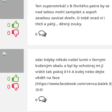
Ten supersmrkáč z B čtvrtého patra by se
nad sebou mohl zamyslet a aspoň
zasebou zavírat dveře. O tobě snad ví i
třetí a pátý... děsný zvuky.
0
0
0
zdar kdyby někdo našel lumii v černým
koženým obalu a byl by ochotnej mi jí
vrátit tak pokoj 014 A kolej nebo dejte
vědět na face
0
(https://www.facebook.com/venca.balek.9
0
:D:D
0