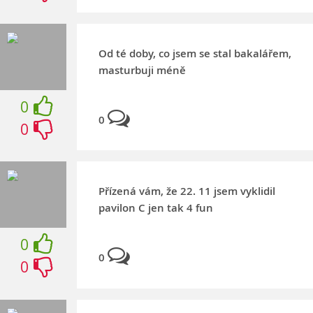
Od té doby, co jsem se stal bakalářem,
masturbuji méně
0
0
0
Přízená vám, že 22. 11 jsem vyklidil
pavilon C jen tak 4 fun
0
0
0