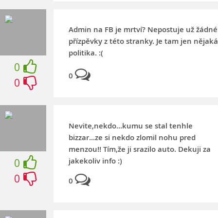
Admin na FB je mrtví? Nepostuje už žádné
přízpěvky z této stranky. Je tam jen nějaká
politika. :(
0
0
0
Nevite,nekdo...kumu se stal tenhle
bizzar...ze si nekdo zlomil nohu pred
menzou!! Tím,že ji srazilo auto. Dekuji za
jakekoliv info :)
0
0
0