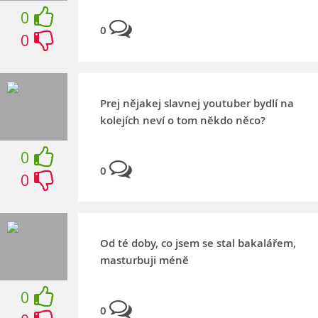
0
0
0
Prej nějakej slavnej youtuber bydlí na
kolejích neví o tom někdo něco?
0
0
0
Od té doby, co jsem se stal bakalářem,
masturbuji méně
0
0