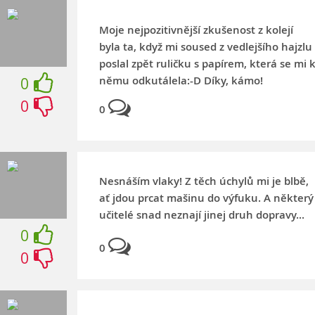
Moje nejpozitivnější zkušenost z kolejí
byla ta, když mi soused z vedlejšího hajzlu
poslal zpět ruličku s papírem, která se mi 
němu odkutálela:-D Díky, kámo!
0
0
0
Nesnáším vlaky! Z těch úchylů mi je blbě,
ať jdou prcat mašinu do výfuku. A některý
učitelé snad neznají jinej druh dopravy...
0
0
0