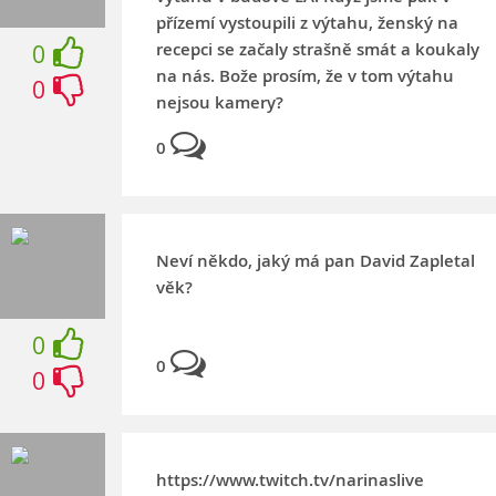
přízemí vystoupili z výtahu, ženský na
recepci se začaly strašně smát a koukaly
0
na nás. Bože prosím, že v tom výtahu
0
nejsou kamery?
0
Neví někdo, jaký má pan David Zapletal
věk?
0
0
0
https://www.twitch.tv/narinaslive