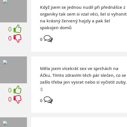
Když jsem se jednou nudil při přednášce z
organiky tak sem si vzal věci, šel si vyhonit
na krásný červený hajzly a pak šel
spokojen domů
0
0
0
Měla jsem vícekrát sex ve sprchách na
Áčku. Tímto zdravím těch pár slečen, co se
zašlo třeba jen vysrat nebo si vyčistit zuby.
:)
0
0
0