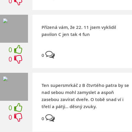
0
Přízená vám, že 22. 11 jsem vyklidil
pavilon C jen tak 4 fun
0
0
0
Ten supersmrkáč z B čtvrtého patra by se
nad sebou mohl zamyslet a aspoň
zasebou zavírat dveře. O tobě snad ví i
třetí a pátý... děsný zvuky.
0
0
0