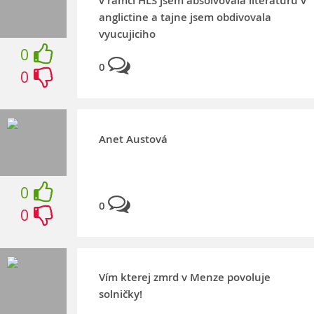
v ramci HLS jsem absolvovala literaturu v
anglictine a tajne jsem obdivovala
vyucujiciho
0
0
0
Anet Austová
0
0
0
Vím kterej zmrd v Menze povoluje
solničky!