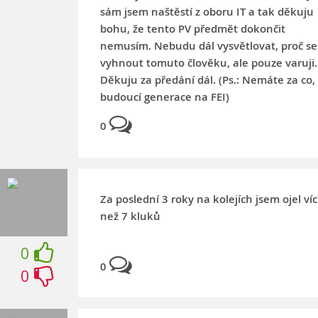
sám jsem naštěstí z oboru IT a tak děkuju
bohu, že tento PV předmět dokončit
nemusím. Nebudu dál vysvětlovat, proč se
vyhnout tomuto člověku, ale pouze varuji.
Děkuju za předání dál. (Ps.: Nemáte za co,
budoucí generace na FEI)
0
Za poslední 3 roky na kolejích jsem ojel víc
než 7 kluků
0
0
0