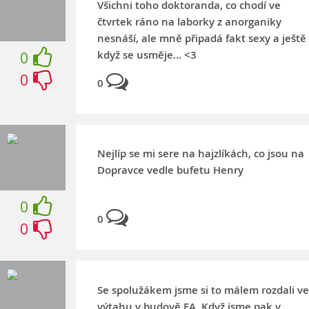
Všichni toho doktoranda, co chodí ve
čtvrtek ráno na laborky z anorganiky
nesnáší, ale mně připadá fakt sexy a ještě
když se usměje... <3
0
0
0
Nejlíp se mi sere na hajzlíkách, co jsou na
Dopravce vedle bufetu Henry
0
0
0
Se spolužákem jsme si to málem rozdali ve
výtahu v budově EA. Když jsme pak v