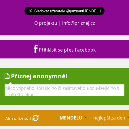
O projektu
|
info@priznej.cz
Přihlásit se přes Facebook
Přiznej anonymně!
MENDELU
nejlepší za den
Aktualizovat