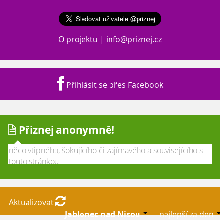
O projektu
|
info@priznej.cz
Přihlásit se přes Facebook
Přiznej anonymně!
Aktualizovat
Jablonec nad Nisou
nejlepší za den