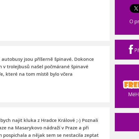
O p
Př
a autobusy jsou příšerně špinavé. Dokonce
 v trolejbusů našel počmárané špinavé
fe, které na tom místě bylo včera
MéHr
bych najit kluka z Hradce Králové ;-) Poznali
aze na Masarykovo nádraží v Praze a při
m pospichala a nějak sem se nestacila zeptat