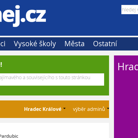
ci
Vysoké školy
Města
Ostatní
Hrad
!
Hradec Králové
výběr adminů
Pardubic