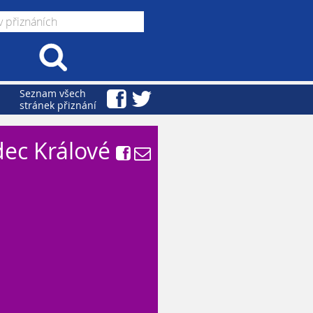
Seznam všech
stránek přiznání
ec Králové