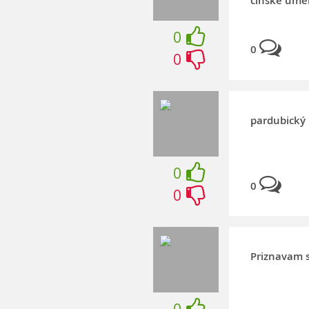
čínské uměn
0
0
0
pardubický 
0
0
0
Priznavam s