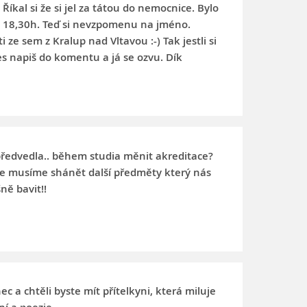
Říkal si že si jel za tátou do nemocnice. Bylo
 18,30h. Teď si nevzpomenu na jméno.
i ze sem z Kralup nad Vltavou :-) Tak jestli si
es napiš do komentu a já se ozvu. Dík
předvedla.. během studia měnit akreditace?
e musíme shánět další předměty který nás
ně bavit!!
nec a chtěli byste mít přítelkyni, která miluje