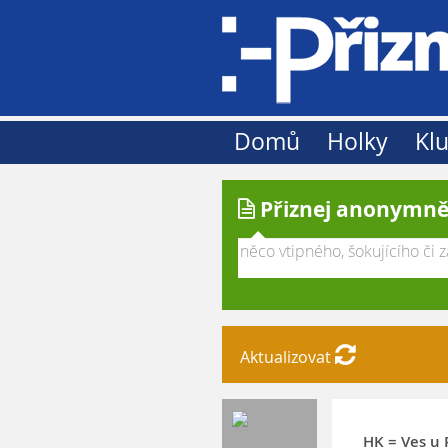
Domů
Holky
Klu
Přiznej anonymně
Aktualizovat
HK = Ves u 