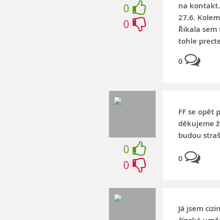
na kontakt. 
0
27.6. Kolem
0
Řikala sem t
tohle prect
0
FF se opět 
děkujeme ž
budou straš
0
0
0
Já jsem cizi