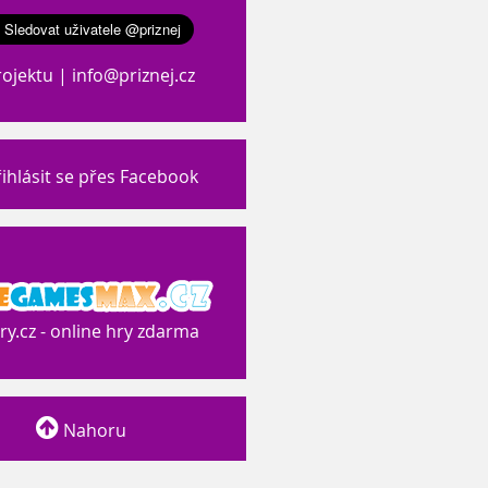
rojektu
|
info@priznej.cz
ihlásit se přes Facebook
y.cz - online hry zdarma
Nahoru