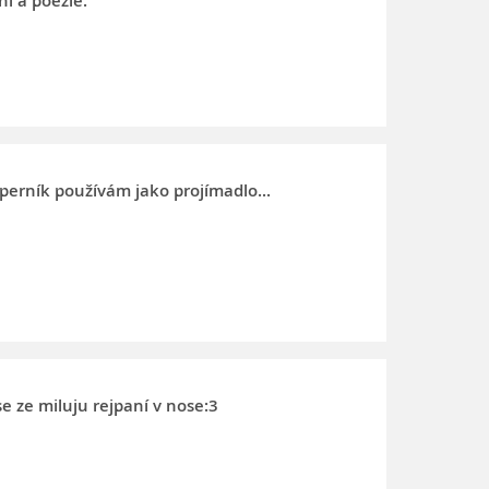
í a poezie.
perník používám jako projímadlo...
e ze miluju rejpaní v nose:3