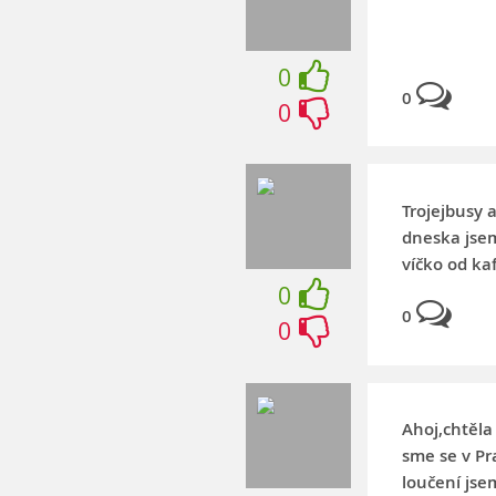
0
0
0
Trojejbusy 
dneska jsem
víčko od ka
0
0
0
Ahoj,chtěla 
sme se v Pr
loučení jse