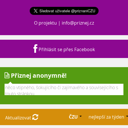
O projektu
|
info@priznej.cz
Přihlásit se přes Facebook
Přiznej anonymně!
ČZU
nejlepší za týden
Aktualizovat