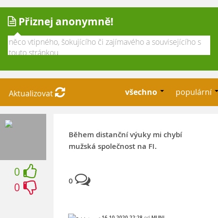
Přiznej anonymně!
všechno
populární
Aktualizovat
Během distanční výuky mi chybí
mužská společnost na FI.
0
0
0
-
16.10.2020 22:28
od
MUNI