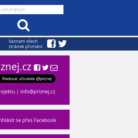
Seznam všech
stránek přiznání
iznej.cz
rojektu
|
info@priznej.cz
ihlásit se přes Facebook