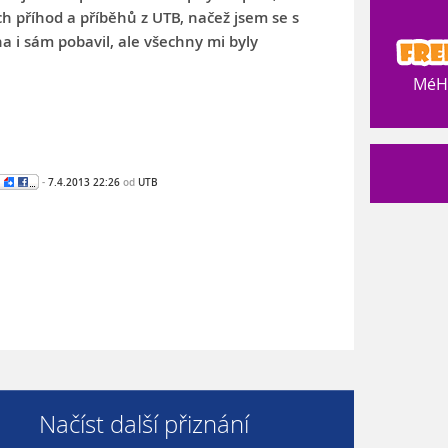
ch příhod a příběhů z UTB, načež jsem se s
ha i sám pobavil, ale všechny mi byly
MéHr
-
7.4.2013 22:26
od
UTB
Načíst další přiznání