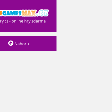
y.cz - online hry zdarma
Nahoru