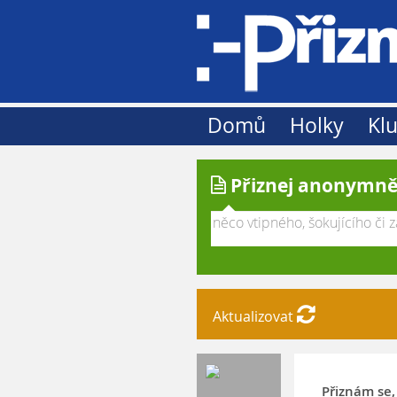
Domů
Holky
Klu
Přiznej anonymně
Aktualizovat
Přiznám se, 