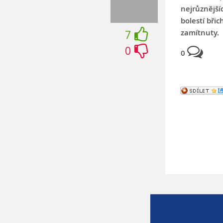
nejrůznější
bolestí břic
zamítnuty.
7
0
0