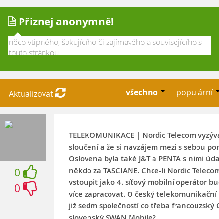
Přiznej anonymně!
všechno
populární
Aktualizovat
TELEKOMUNIKACE | Nordic Telecom vyzývá 
sloučení a že si navzájem mezi s sebou p
Oslovena byla také J&T a PENTA s nimi úda
někdo za TASCIANE. Chce-li Nordic Teleco
0
vstoupit jako 4. síťový mobilní operátor b
0
více zapracovat. O český telekomunikační 
již sedm společností co třeba francouzský
slovenský SWAN Mobile?