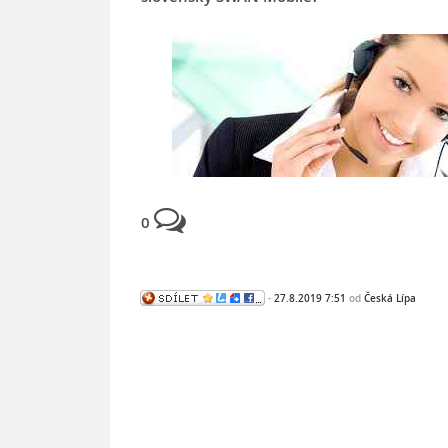
0
-
27.8.2019 7:51
od
Česká Lípa